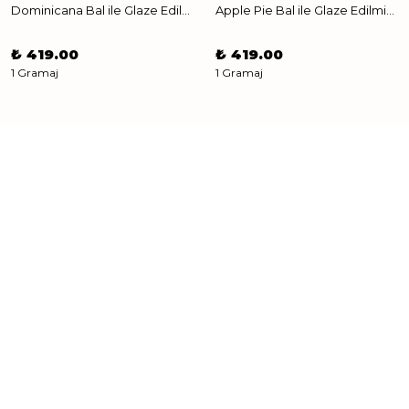
Dominicana Bal ile Glaze Edilmiş Crunchie Karışım
Apple Pie Bal ile Glaze Edilmiş Crunchie Karışım
₺ 419.00
₺ 419.00
1 Gramaj
1 Gramaj