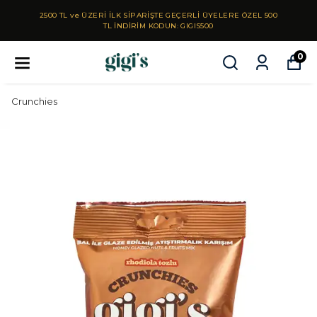
2500 TL ve ÜZERİ İLK SİPARİŞTE GEÇERLİ ÜYELERE ÖZEL 500
TL İNDİRİM KODUN: GIGIS500
0
Crunchies