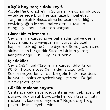
Küçük boy, tarçın dolu keyif.
Apple Pie Crunchie'nin 50 gramlık ekonomik boyu
— tek seferde bitir, her gün taze bir paket aç.
Tarçının sıcak kokusu, elma kurusunun tatlılığı ve
cevizin yoğun lezzeti; bal ve deniz tuzunun
dengesiyle her ısırıkta seni karşılar.
Glaze: bizim imzamız.
Cevizi, elma kurusunu ve baharatları bal ve deniz
tuzuyla kaplayıp yavaşça fırınlıyoruz. Bu özel
kaplama tekniğine Glaze diyoruz. Sonuç, uzun süre
akılda kalan bir çıtırlık. Sıradan bir kuruyemiş
karışımı değil — bu, Gigi's Crunchie.
İçindekiler
Ceviz (%54), bal (%26), elma kurusu (%16), tarçın
(%1,6), rhodiola tozu (%1,4), deniz tuzu (%1).
Şekeri meyveden ve baldan gelir. Katkı maddesi,
koruyucu, palm ve ayçiçek yağı içermez. Doğal
olarak şeker içerir.
Günlük molanın boyutu.
Çantanda, çekmecende, çantanın yan cebinde… Tek
porsiyonluk pratik boyutuyla her gün taze bir çıtır
molası. İlk kez mi deniyorsun? Büyük boy 115 gr
paketi de inceleyebilirsin.