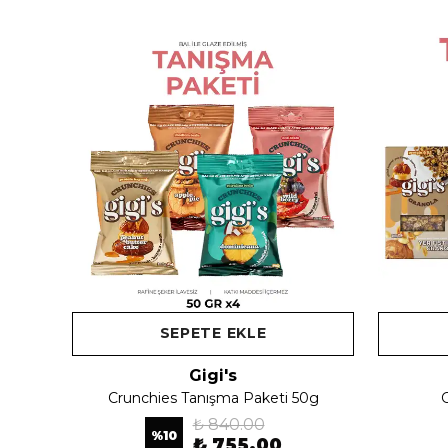
SEPETE EKLE
Gigi's
Crunchies Tanışma Paketi 50g
G
₺ 840.00
%
10
₺ 755.00