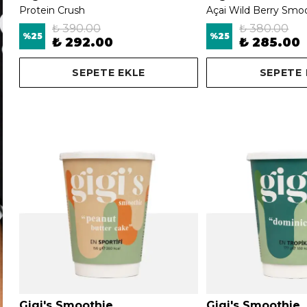
Protein Crush
Açai Wild Berry Smo
₺ 390.00
₺ 380.00
%
25
%
25
₺ 292.00
₺ 285.00
SEPETE EKLE
SEPETE 
Gigi's Smoothie
Gigi's Smoothie