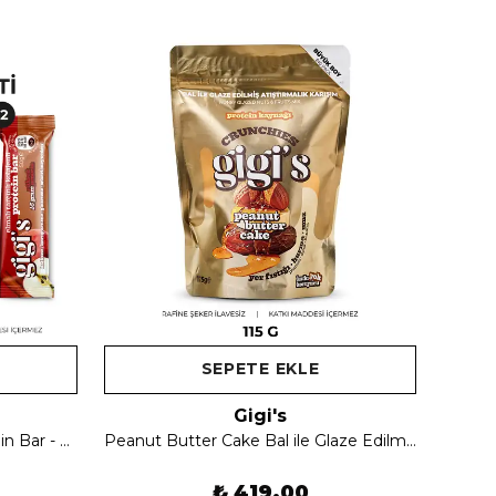
SEPETE EKLE
Gigi's
Tanışma Paketi Kolojenli Protein Bar - 8 Adet Karışık
Peanut Butter Cake Bal ile Glaze Edilmiş Crunchie Karışım
₺ 419.00