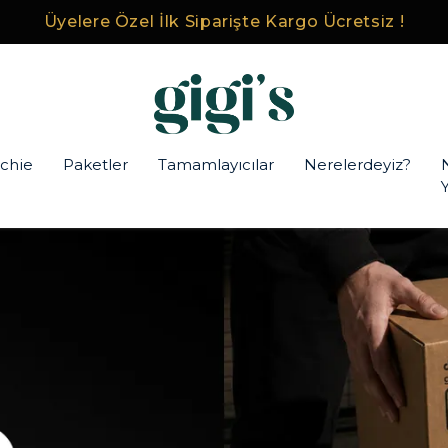
Üyelere Özel İlk Siparişte Kargo Ücretsiz !
chie
Paketler
Tamamlayıcılar
Nerelerdeyiz?