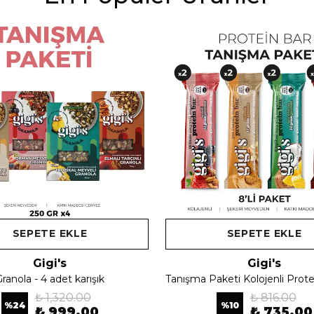
SEPETE EKLE
SEPETE EKLE
Gigi's
Gigi's
ranola - 4 adet karışık
₺ 1,320.00
₺ 816.00
%
24
%
10
₺ 999.00
₺ 735.00