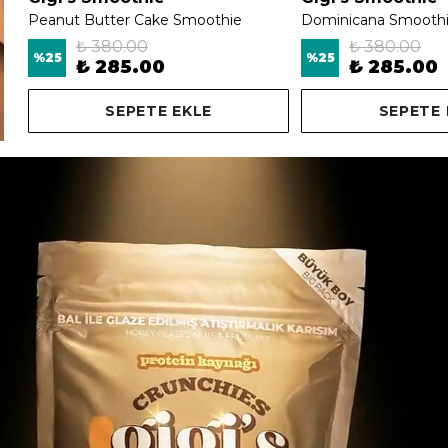
Peanut Butter Cake Smoothie
Dominicana Smooth
₺ 380.00
₺ 380.00
%
25
%
25
₺ 285.00
₺ 285.00
SEPETE EKLE
SEPETE 