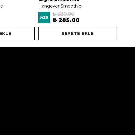
ie
Hangover Smoothie
₺ 380.00
%
25
₺ 285.00
EKLE
SEPETE EKLE