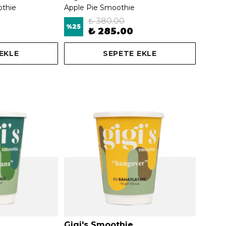
othie
Apple Pie Smoothie
₺ 380.00
%
25
₺ 285.00
EKLE
SEPETE EKLE
Gigi's Smoothie