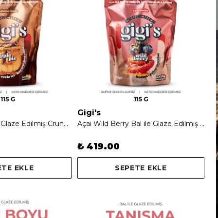
Gigi's
Apple Pie Bal ile Glaze Edilmiş Crunchie Karışım
Açai Wild Berry Bal ile Glaze Edilmiş Crunchie Karışım
₺ 419.00
ETE EKLE
SEPETE EKLE