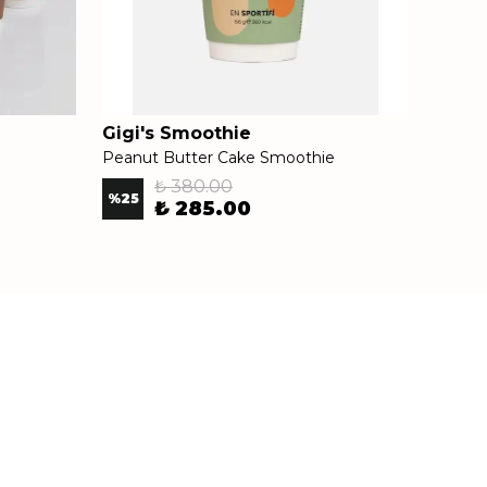
Gigi's Smoothie
Gigi's
Peanut Butter Cake Smoothie
Smooth
₺ 380.00
%
25
%
10
₺ 285.00