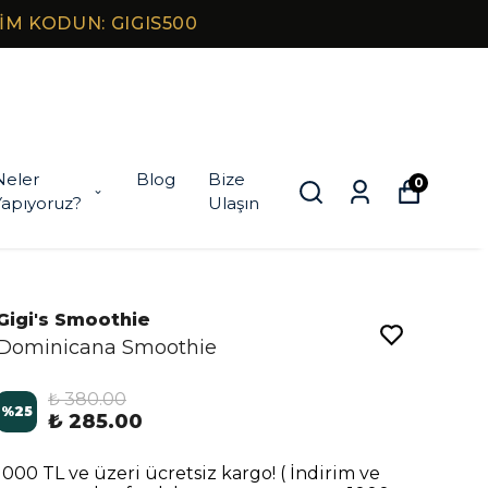
RİM KODUN: GIGIS500
Neler
Blog
Bize
0
Yapıyoruz?
Ulaşın
Gigi's Smoothie
Dominicana Smoothie
₺ 380.00
%
25
₺ 285.00
1000 TL ve üzeri ücretsiz kargo! ( İndirim ve