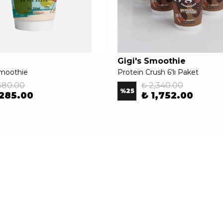
Gigi's Smoothie
moothie
Protein Crush 6'lı Paket
380.00
₺ 2,340.00
%
25
 285.00
₺ 1,752.00