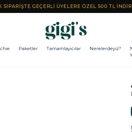
LK SİPARİŞTE GEÇERLİ ÜYELERE ÖZEL 500 TL İNDİ
chie
Paketler
Tamamlayıcılar
Nerelerdeyiz?