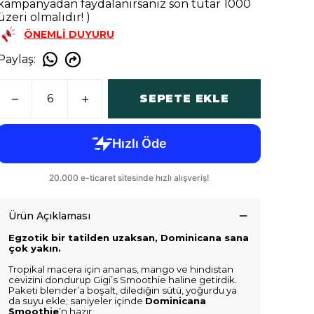
kampanyadan faydalanırsanız son tutar 1000
üzeri olmalıdır! )
ÖNEMLİ DUYURU
Paylaş
:
SEPETE EKLE
Ürün Açıklaması
Egzotik bir tatilden uzaksan, Dominicana sana
çok yakın.
Tropikal macera için ananas, mango ve hindistan
cevizini dondurup Gigi’s Smoothie haline getirdik.
Paketi blender’a boşalt, dilediğin sütü, yoğurdu ya
da suyu ekle; saniyeler içinde
Dominicana
Smoothie
’n hazır.