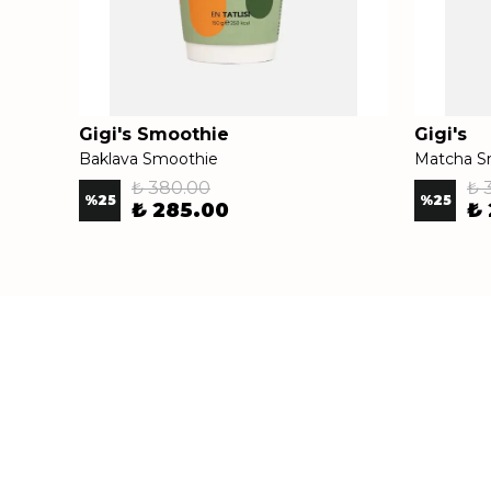
Gigi's Smoothie
Gigi's
Baklava Smoothie
Matcha S
₺ 380.00
₺ 
%
25
%
25
₺ 285.00
₺