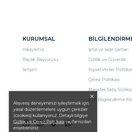
KURUMSAL
BİLGİLENDİRM
Hikayemiz
İptal ve İade Şartları
Bayilik Başvurusu
Gizlilik ve Güvenlik
İletişim
Kişisel Veriler Politikas
Çerez Politikası
Mesafeli Satış Sözle
ETK Bilgilendirme Me
Alışveriş deneyiminizi iyileştirmek için
yasal düzenlemelere uygun çerezler
(cookies) kullanıyoruz. Detaylı bilgiye
Gizlilik ve Çerez Politikası
sayfamızdan
erişebilirsiniz.