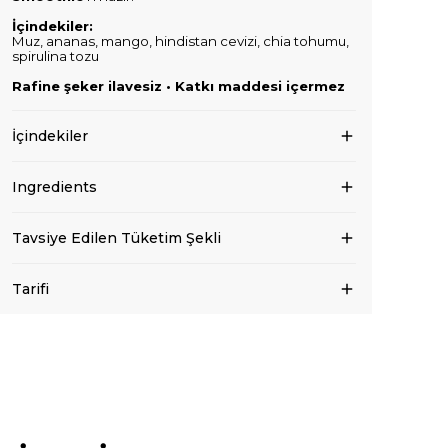
İçindekiler:
Muz, ananas, mango, hindistan cevizi, chia tohumu,
spirulina tozu
Rafine şeker ilavesiz • Katkı maddesi içermez
İçindekiler
Ingredients
Tavsiye Edilen Tüketim Şekli
Tarifi