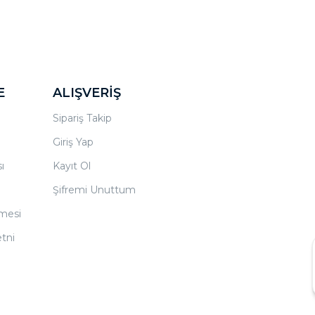
E
ALIŞVERİŞ
Sipariş Takip
Giriş Yap
ı
Kayıt Ol
Şifremi Unuttum
şmesi
tni