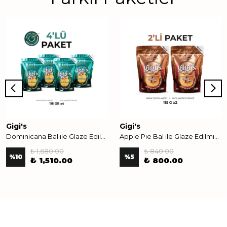
Gigi's
Gigi's
Dominicana Bal ile Glaze Edilmiş Crunchie 115 gr. ( 4 adet )
Apple Pie Bal ile Glaze Edilmiş Crunchie Karışım 2'li Paket
₺ 1,680.00
₺ 840.00
%
10
%
5
₺ 1,510.00
₺ 800.00