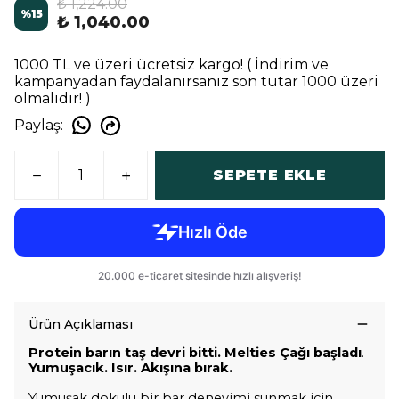
₺ 1,224.00
%
15
₺ 1,040.00
1000 TL ve üzeri ücretsiz kargo! ( İndirim ve
kampanyadan faydalanırsanız son tutar 1000 üzeri
olmalıdır! )
Paylaş
:
SEPETE EKLE
Ürün Açıklaması
Protein barın taş devri bitti. Melties Çağı başladı
.
Yumuşacık. Isır. Akışına bırak.
Yumuşak dokulu bir bar deneyimi sunmak için,