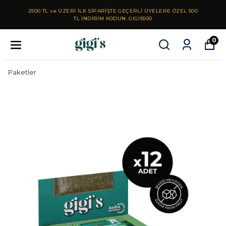
2500 TL ve ÜZERİ İLK SİPARİŞTE GEÇERLİ ÜYELERE ÖZEL 500
TL İNDİRİM KODUN: GIGIS500
0
Paketler