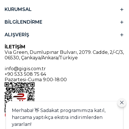
KURUMSAL
BİLGİLENDİRME
ALIŞVERİŞ
İLETİŞİM
Via Green, Dumlupınar Bulvarı, 2079. Cadde, 2/-C/3,
06530, Çankaya/Ankara/Türkiye
info@gigis.com.tr
+90 533 508 75 64
Pazartesi-Cuma 9:00-18:00
Merhaba! 👋 Sadakat programımıza katıl,
harcama yaptıkça ekstra indirimlerden
Alışveriş deneyiminizi iyileştirmek için
yararlan!
yasal düzenlemelere uygun çerezler