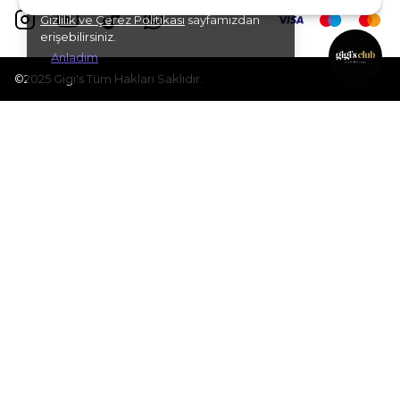
(cookies) kullanıyoruz. Detaylı bilgiye
Gizlilik ve Çerez Politikası
sayfamızdan
erişebilirsiniz.
Anladım
©2025 Gigi's Tüm Hakları Saklıdır.
Tüm Değerlendirmeler (
)
Ortalama
Puan
Değerlendirme
•
Yorum
Konuya Göre Filtrele
Puana Göre Filtrele
Yorumlar
mağazamızdan alınmıştır.
Önerilen Sıralama