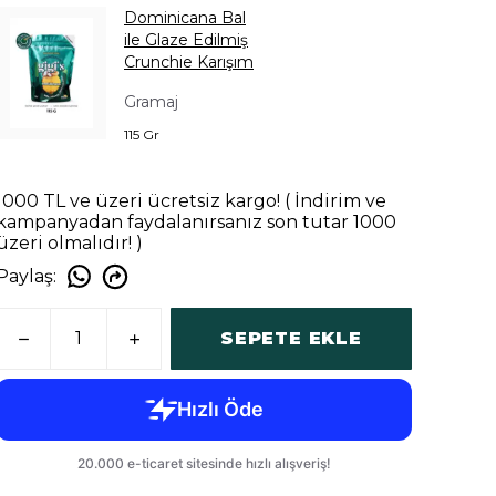
Dominicana Bal
ile Glaze Edilmiş
Crunchie Karışım
Gramaj
115 Gr
1000 TL ve üzeri ücretsiz kargo! ( İndirim ve
kampanyadan faydalanırsanız son tutar 1000
üzeri olmalıdır! )
Paylaş
:
SEPETE EKLE