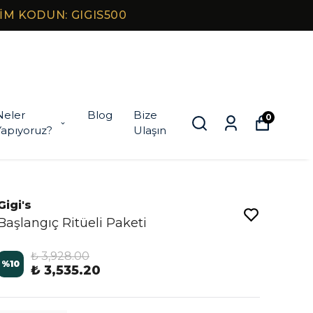
Neler
Blog
Bize
0
Yapıyoruz?
Ulaşın
Gigi's
Başlangıç Ritüeli Paketi
₺ 3,928.00
%
10
₺ 3,535.20