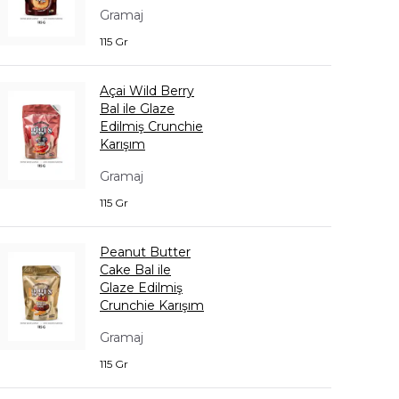
Gramaj
115 Gr
Açai Wild Berry
Bal ile Glaze
Edilmiş Crunchie
Karışım
Gramaj
115 Gr
Peanut Butter
Cake Bal ile
Glaze Edilmiş
Crunchie Karışım
Gramaj
115 Gr