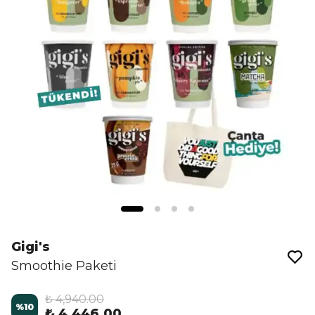
Gigi's
Smoothie Paketi
₺ 4,940.00
%
10
₺ 4,446.00