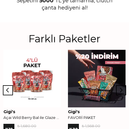
Sepetini
5000
TL'ye tamamla, clutch
çanta hediyeni al!
Farklı Paketler
Gigi's
Gigi's
Açai Wild Berry Bal ile Glaze Edilmiş Crunchie ( 4 adet )
FAVORİ PAKET
₺ 1,680.00
₺ 1,568.00