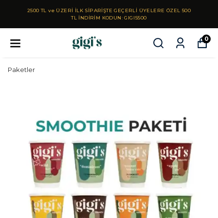
2500 TL ve ÜZERİ İLK SİPARİŞTE GEÇERLİ ÜYELERE ÖZEL 500
TL İNDİRİM KODUN: GIGIS500
0
Paketler