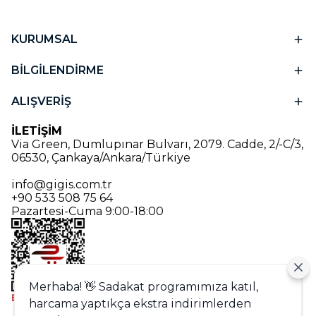
KURUMSAL
BİLGİLENDİRME
ALIŞVERİŞ
İLETİŞİM
Via Green, Dumlupınar Bulvarı, 2079. Cadde, 2/-C/3,
06530, Çankaya/Ankara/Türkiye
info@gigis.com.tr
+90 533 508 75 64
Pazartesi-Cuma 9:00-18:00
Merhaba! 👋 Sadakat programımıza katıl,
harcama yaptıkça ekstra indirimlerden
Alışveriş deneyiminizi iyileştirmek için