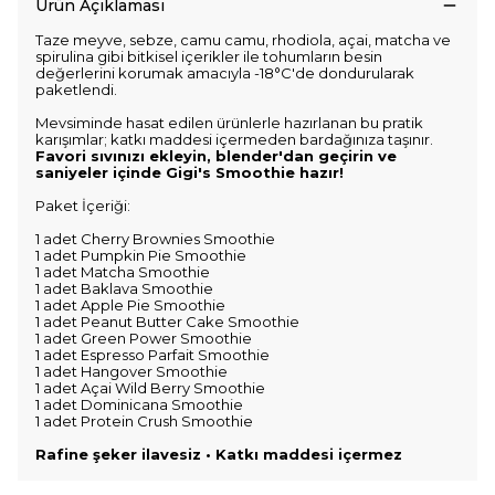
Ürün Açıklaması
Taze meyve, sebze, camu camu, rhodiola, açai, matcha ve
spirulina gibi bitkisel içerikler ile tohumların besin
değerlerini korumak amacıyla -18°C'de dondurularak
paketlendi.
Mevsiminde hasat edilen ürünlerle hazırlanan bu pratik
karışımlar; katkı maddesi içermeden bardağınıza taşınır.
Favori sıvınızı ekleyin, blender'dan geçirin ve
saniyeler içinde Gigi's Smoothie hazır!
Paket İçeriği:
1 adet Cherry Brownies Smoothie
1 adet Pumpkin Pie Smoothie
1 adet Matcha Smoothie
1 adet Baklava Smoothie
1 adet Apple Pie Smoothie
1 adet Peanut Butter Cake Smoothie
1 adet Green Power Smoothie
1 adet Espresso Parfait Smoothie
1 adet Hangover Smoothie
1 adet Açai Wild Berry Smoothie
1 adet Dominicana Smoothie
1 adet Protein Crush Smoothie
Rafine şeker ilavesiz • Katkı maddesi içermez